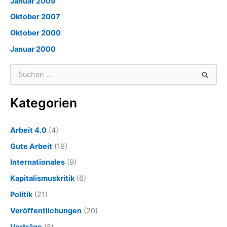
Januar 2009
Oktober 2007
Oktober 2000
Januar 2000
S
u
c
Kategorien
h
e
n
Arbeit 4.0
(4)
n
a
Gute Arbeit
(19)
c
Internationales
(9)
h
:
Kapitalismuskritik
(6)
Politik
(21)
Veröffentlichungen
(20)