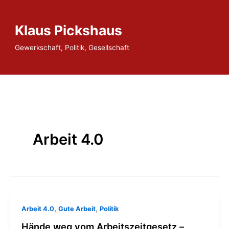
Zum
Inhalt
Klaus Pickshaus
springen
Gewerkschaft, Politik, Gesellschaft
Arbeit 4.0
,
,
Arbeit 4.0
Gute Arbeit
Politik
Hände weg vom Arbeitszeitgesetz –