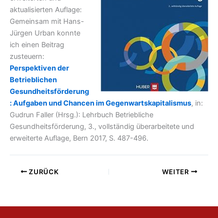
aktualisierten Auflage:
Gemeinsam mit Hans-
Jürgen Urban konnte
ich einen Beitrag
zusteuern:
Perspektiven der
Betrieblichen
Gesundheitsförderung
: Aufgaben und Chancen im Gegenwartskapitalismus
, in:
Gudrun Faller (Hrsg.): Lehrbuch Betriebliche
Gesundheitsförderung, 3., vollständig überarbeitete und
erweiterte Auflage, Bern 2017, S. 487-496.
ZURÜCK
WEITER