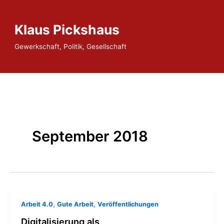
Zum
Inhalt
Klaus Pickshaus
springen
Gewerkschaft, Politik, Gesellschaft
September 2018
,
,
Arbeit 4.0
Gute Arbeit
Veröffentlichungen
Digitalisierung als