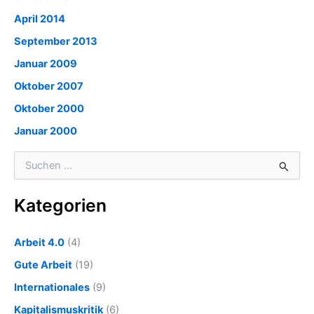
April 2014
September 2013
Januar 2009
Oktober 2007
Oktober 2000
Januar 2000
S
u
c
Kategorien
h
e
n
Arbeit 4.0
(4)
n
a
Gute Arbeit
(19)
c
Internationales
(9)
h
:
Kapitalismuskritik
(6)